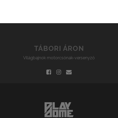
TÁBORI ÁRON
Világbajnok motorcsónak-versenyző