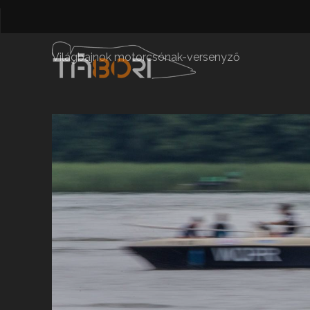
Világbajnok motorcsónak-versenyző