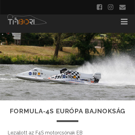
FORMULA-4S EURÓPA BAJNOKSÁG
Lezajlott az F­4S motorcsónak ­EB