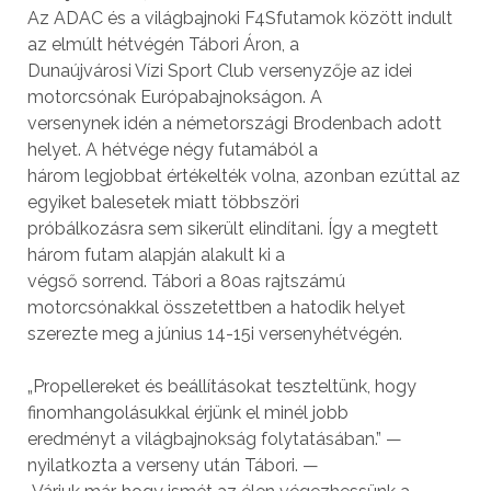
Az ADAC és a világbajnoki F4S­futamok között indult
az elmúlt hétvégén Tábori Áron, a
Dunaújvárosi Vízi Sport Club versenyzője az idei
motorcsónak Európa­bajnokságon. A
versenynek idén a németországi Brodenbach adott
helyet. A hétvége négy futamából a
három legjobbat értékelték volna, azonban ezúttal az
egyiket balesetek miatt többszöri
próbálkozásra sem sikerült elindítani. Így a megtett
három futam alapján alakult ki a
végső sorrend. Tábori a 80­as rajtszámú
motorcsónakkal összetettben a hatodik helyet
szerezte meg a június 14­-15­i versenyhétvégén.
„Propellereket és beállításokat teszteltünk, hogy
finomhangolásukkal érjünk el minél jobb
eredményt a világbajnokság folytatásában.” —
nyilatkozta a verseny után Tábori. —