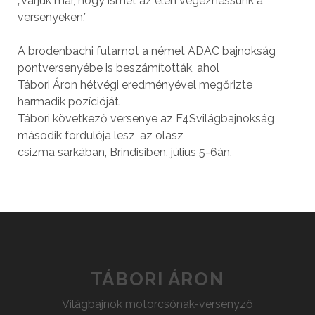
„Várjuk már, hogy ismét az élen végezhessünk a
versenyeken.”
A brodenbachi futamot a német ADAC bajnokság
pontversenyébe is beszámították, ahol
Tábori Áron hétvégi eredményével megőrizte
harmadik pozícióját.
Tábori következő versenye az F4S­világbajnokság
második fordulója lesz, az olasz
csizma sarkában, Brindisiben, július 5-­6­án.
TÁBORI ÁRON
Világbajnok motorcsónak-versenyző