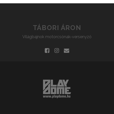
TÁBORI ÁRON
Világbajnok motorcsónak-versenyző