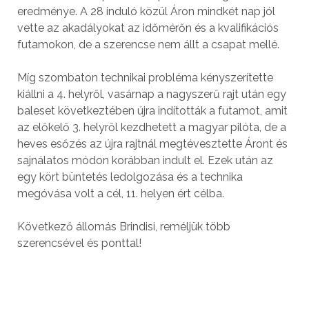
eredménye. A 28 induló közül Áron mindkét nap jól
vette az akadályokat az időmérőn és a kvalifikációs
futamokon, de a szerencse nem állt a csapat mellé.
Míg szombaton technikai probléma kényszerítette
kiállni a 4. helyről, vasárnap a nagyszerű rajt után egy
baleset következtében újra indították a futamot, amit
az előkelő 3. helyről kezdhetett a magyar pilóta, de a
heves esőzés az újra rajtnál megtévesztette Áront és
sajnálatos módon korábban indult el. Ezek után az
egy kört büntetés ledolgozása és a technika
megóvása volt a cél, 11. helyen ért célba.
Következő állomás Brindisi, reméljük több
szerencsével és ponttal!