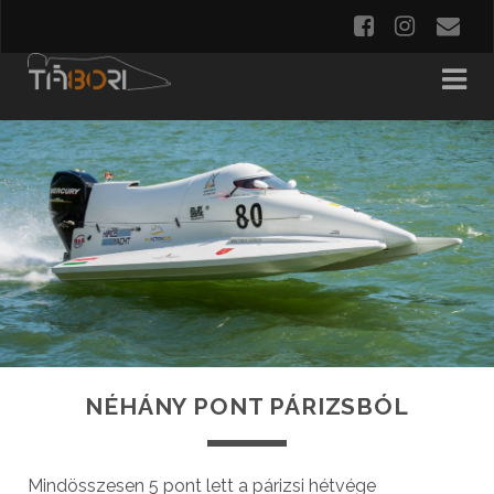
NÉHÁNY PONT PÁRIZSBÓL
Mindösszesen 5 pont lett a párizsi hétvége